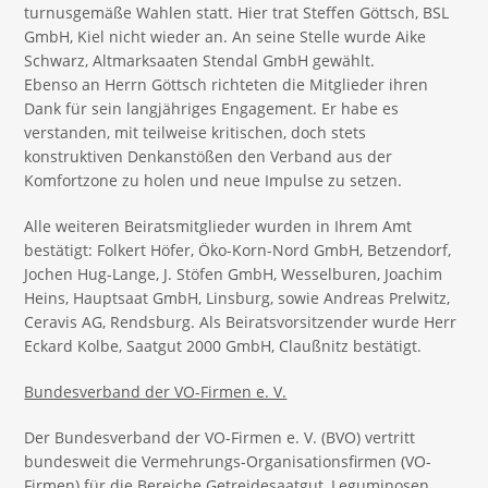
turnusgemäße Wahlen statt. Hier trat Steffen Göttsch, BSL
GmbH, Kiel nicht wieder an. An seine Stelle wurde Aike
Schwarz, Altmarksaaten Stendal GmbH gewählt.
Ebenso an Herrn Göttsch richteten die Mitglieder ihren
Dank für sein langjähriges Engagement. Er habe es
verstanden, mit teilweise kritischen, doch stets
konstruktiven Denkanstößen den Verband aus der
Komfortzone zu holen und neue Impulse zu setzen.
Alle weiteren Beiratsmitglieder wurden in Ihrem Amt
bestätigt: Folkert Höfer, Öko-Korn-Nord GmbH, Betzendorf,
Jochen Hug-Lange, J. Stöfen GmbH, Wesselburen, Joachim
Heins, Hauptsaat GmbH, Linsburg, sowie Andreas Prelwitz,
Ceravis AG, Rendsburg. Als Beiratsvorsitzender wurde Herr
Eckard Kolbe, Saatgut 2000 GmbH, Claußnitz bestätigt.
Bundesverband der VO-Firmen e. V.
Der Bundesverband der VO-Firmen e. V. (BVO) vertritt
bundesweit die Vermehrungs-Organisationsfirmen (VO-
Firmen) für die Bereiche Getreidesaatgut, Leguminosen,