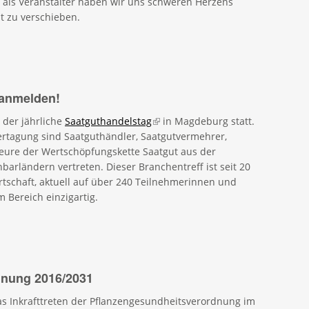
 als Veranstalter haben wir uns schweren Herzens
 zu verschieben.
 anmelden!
 der jährliche
Saatguthandelstag
(link is external)
in Magdeburg statt.
tagung sind Saatguthändler, Saatgutvermehrer,
teure der Wertschöpfungskette Saatgut aus der
rländern vertreten. Dieser Branchentreff ist seit 20
irtschaft, aktuell auf über 240 Teilnehmerinnen und
 Bereich einzigartig.
dnung 2016/2031
as Inkrafttreten der Pflanzengesundheitsverordnung im