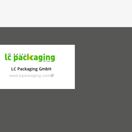
LC Packaging GmbH
(link is external)
www.lcpackaging.com