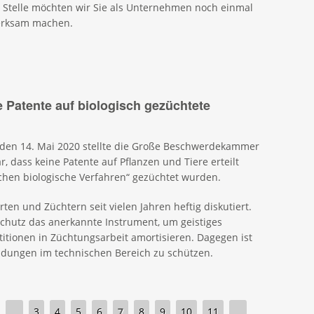
 Stelle möchten wir Sie als Unternehmen noch einmal
merksam machen.
 Patente auf biologisch gezüchtete
 den 14. Mai 2020 stellte die Große Beschwerdekammer
, dass keine Patente auf Pflanzen und Tiere erteilt
chen biologische Verfahren“ gezüchtet wurden.
en und Züchtern seit vielen Jahren heftig diskutiert.
schutz das anerkannte Instrument, um geistiges
titionen in Züchtungsarbeit amortisieren. Dagegen ist
indungen im technischen Bereich zu schützen.
…
3
4
5
6
7
8
9
10
11
…