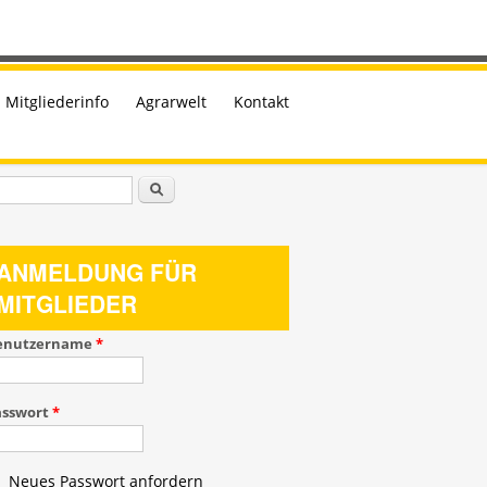
Mitgliederinfo
Agrarwelt
Kontakt
uchformular
Suche
ANMELDUNG FÜR
MITGLIEDER
enutzername
*
asswort
*
Neues Passwort anfordern