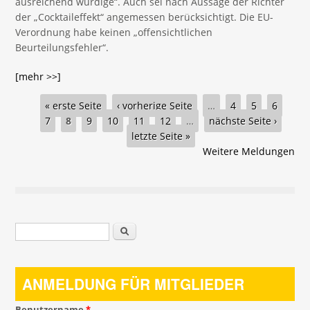
ausreichend würdige“. Auch sei nach Aussage der Richter
der „Cocktaileffekt“ angemessen berücksichtigt. Die EU-
Verordnung habe keinen „offensichtlichen
Beurteilungsfehler“.
[mehr >>]
Seiten
« erste Seite
‹ vorherige Seite
…
4
5
6
7
8
9
10
11
12
…
nächste Seite ›
letzte Seite »
Weitere Meldungen
Suchformular
Suche
ANMELDUNG FÜR MITGLIEDER
Benutzername
*